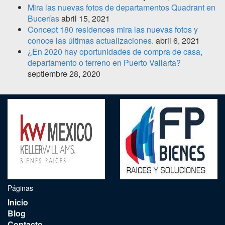
Mira las nuevas fotos de departamentos Quadrant en
Bucerías
abril 15, 2021
Concept 180 residences mira las nuevas fotos y
conoce las últimas actualizaciones.
abril 6, 2021
¿En 2020 hay oportunidades de compra de casa,
departamento o terreno en Puerto Vallarta?
septiembre 28, 2020
Páginas
Inicio
Blog
Contacto