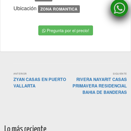
Ubicación
ZONA ROMANTICA
Pregunta por el precio!
Navegación
ANTERIOR
SIGUIENTE
Más
Más
ZYAN CASAS EN PUERTO
RIVERA NAYARIT CASAS
de
antiguo:
reciente:
VALLARTA
PRIMAVERA RESIDENCIAL
propiedades
BAHIA DE BANDERAS
Lo más reciente