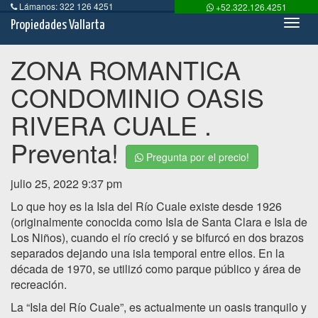
Lámanos: 322 126 4251
+52.322.126.4251
Toog
Propiedades Vallarta
Navi
ZONA ROMANTICA
CONDOMINIO OASIS
RIVERA CUALE .
Preventa!
Pregunta por el precio!
julio 25, 2022 9:37 pm
Lo que hoy es la Isla del Río Cuale existe desde 1926
(originalmente conocida como Isla de Santa Clara e Isla de
Los Niños), cuando el río creció y se bifurcó en dos brazos
separados dejando una isla temporal entre ellos. En la
década de 1970, se utilizó como parque público y área de
recreación.
La “Isla del Río Cuale”, es actualmente un oasis tranquilo y