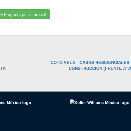
Pregunta por el precio!
Más
“COTO VELA ” CASAS RESIDENCIALES
reciente:
RTA
CONSTRUCCIÓN (FRENTE A V