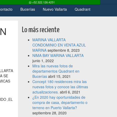
+52.322.126.4251
ontacto
Bucerías
Nuevo Vallarta
Quadrant
EN
Lo más reciente
MARINA VALLARTA
CONDOMINIO EN VENTA AZUL
MARINA
septiembre 8, 2023
NIMA BAY MARINA VALLARTA
junio 1, 2022
Mira las nuevas fotos de
ALLARTA
departamentos Quadrant en
A SE
Bucerías
abril 15, 2021
MICAS
Concept 180 residences mira las
nuevas fotos y conoce las últimas
actualizaciones.
abril 6, 2021
¿En 2020 hay oportunidades de
DO ,EL
compra de casa, departamento o
terreno en Puerto Vallarta?
septiembre 28, 2020