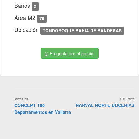
Baños
2
Área M2
70
Ubicación
TONDOROQUE BAHIA DE BANDERAS
Pregunta por el precio!
Navegación
ANTERIOR
SIGUIENTE
Más
Más
CONCEPT 180
NARVAL NORTE BUCERIAS
de
antiguo:
reciente:
Departamentos en Vallarta
propiedades