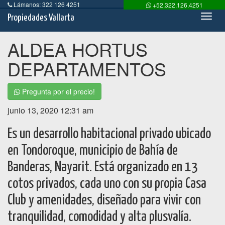
Lámanos: 322 126 4251
+52.322.126.4251
Toog
Propiedades Vallarta
Navi
ALDEA HORTUS
DEPARTAMENTOS
Pregunta por el precio!
junio 13, 2020 12:31 am
Es un desarrollo habitacional privado ubicado
en Tondoroque, municipio de Bahía de
Banderas, Nayarit. Está organizado en 13
cotos privados, cada uno con su propia Casa
Club y amenidades, diseñado para vivir con
tranquilidad, comodidad y alta plusvalía.